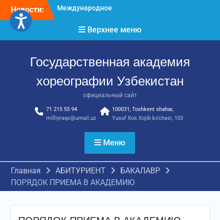
Перейти
достижения молодых
Новости:
к
хореографов
содержимому
Верхнее меню
Международное научное
пространство!
Международное
Государственная академия
признание и новые
достижения молодых
хореографии Узбекистан
хореографов!
официальный сайт
71 215 55 94
100031, Toshkent shahar,
milliyraqs@umail.uz
Yusuf Xos Xojib ko‘chasi, 103
Меню
Главная
АБИТУРИЕНТ
БАКАЛАВР
ПОРЯДОК ПРИЕМА В АКАДЕМИЮ