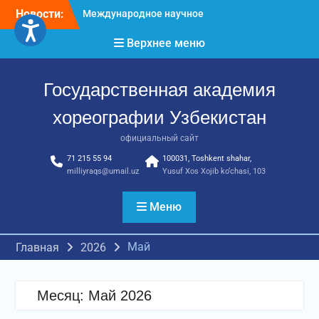
Перейти
Новости:
Международное научное
к
пространство!
содержимому
Верхнее меню
Международное
признание и новые
достижения молодых
Государственная академия
хореографов!
Международное
хореографии Узбекистан
признание и новые
достижения молодых
официальный сайт
хореографов
71 215 55 94
100031, Toshkent shahar,
milliyraqs@umail.uz
Yusuf Xos Xojib ko‘chasi, 103
Меню
Май
Главная
2026
Месяц:
Май 2026