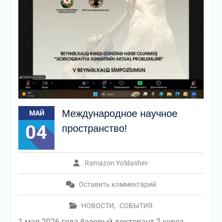
Международное научное
МАЙ
04
пространство!
Ramazon Yo'ldashev
Оставить комментарий
НОВОСТИ
,
СОБЫТИЯ
1 мая 2026 года базовый докторант 2 курса