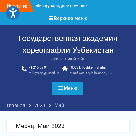
Перейти
Новости:
Международное научное
к
пространство!
содержимому
Верхнее меню
Международное
признание и новые
достижения молодых
Государственная академия
хореографов!
Международное
хореографии Узбекистан
признание и новые
достижения молодых
официальный сайт
хореографов
71 215 55 94
100031, Toshkent shahar,
milliyraqs@umail.uz
Yusuf Xos Xojib ko‘chasi, 103
Меню
Май
Главная
2023
Месяц:
Май 2023