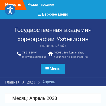
Перейти
Новости:
Международное
к
признание и новые
содержимому
Верхнее меню
достижения молодых
хореографов
Международное научное
Государственная академия
пространство!
Международное
хореографии Узбекистан
признание и новые
достижения молодых
официальный сайт
хореографов!
71 215 55 94
100031, Toshkent shahar,
milliyraqs@umail.uz
Yusuf Xos Xojib ko‘chasi, 103
Меню
Апрель
Главная
2023
Месяц:
Апрель 2023