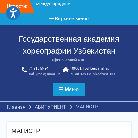
Перейти
достижения молодых
Новости:
хореографов
к
Международное научное
содержимому
Верхнее меню
пространство!
Международное
признание и новые
Государственная академия
достижения молодых
хореографов!
хореографии Узбекистан
официальный сайт
71 215 55 94
100031, Toshkent shahar,
milliyraqs@umail.uz
Yusuf Xos Xojib ko‘chasi, 103
Меню
МАГИСТР
Главная
АБИТУРИЕНТ
МАГИСТР