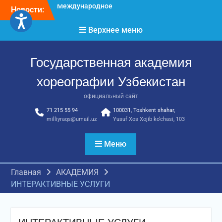
достижения молодых
Новости:
хореографов
Международное научное
Верхнее меню
пространство!
Международное
признание и новые
Государственная академия
достижения молодых
хореографии Узбекистан
хореографов!
официальный сайт
71 215 55 94
100031, Toshkent shahar,
milliyraqs@umail.uz
Yusuf Xos Xojib ko‘chasi, 103
Меню
Главная
АКАДЕМИЯ
ИНТЕРАКТИВНЫЕ УСЛУГИ