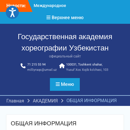
Перейти
Новости:
Международное
к
признание и новые
содержимому
Верхнее меню
достижения молодых
хореографов
Международное научное
Государственная академия
пространство!
Международное
хореографии Узбекистан
признание и новые
достижения молодых
официальный сайт
хореографов!
71 215 55 94
100031, Toshkent shahar,
milliyraqs@umail.uz
Yusuf Xos Xojib ko‘chasi, 103
Меню
ОБЩАЯ ИНФОРМАЦИЯ
Главная
АКАДЕМИЯ
ОБЩАЯ ИНФОРМАЦИЯ