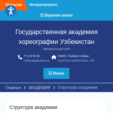
Перейти
достижения молодых
Новости:
к
хореографов
Международное научное
содержимому
Верхнее меню
пространство!
Международное
признание и новые
Государственная академия
достижения молодых
хореографии Узбекистан
хореографов!
официальный сайт
71 215 55 94
100031, Toshkent shahar,
milliyraqs@umail.uz
Yusuf Xos Xojib ko‘chasi, 103
Меню
Структура академии
Главная
АКАДЕМИЯ
Структура академии