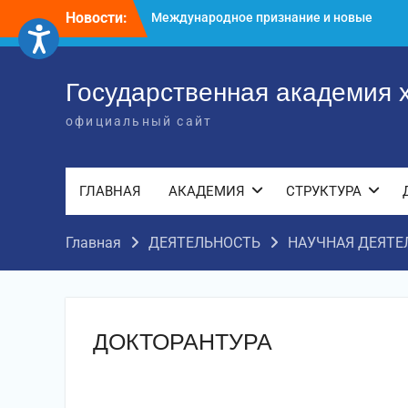
достижения молодых хореографов
Перейти
Новости:
Международное научное пространство!
к
Международное признание и новые
содержимому
достижения молодых хореографов!
Государственная академия 
официальный сайт
ГЛАВНАЯ
АКАДЕМИЯ
СТРУКТУРА
Главная
ДЕЯТЕЛЬНОСТЬ
НАУЧНАЯ ДЕЯТЕ
ДОКТОРАНТУРА