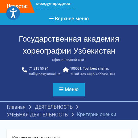
достижения молодых
Перейти
Новости:
хореографов
к
Международное научное
содержимому
Верхнее меню
пространство!
Международное
признание и новые
Государственная академия
достижения молодых
хореографов!
хореографии Узбекистан
официальный сайт
71 215 55 94
100031, Toshkent shahar,
milliyraqs@umail.uz
Yusuf Xos Xojib ko‘chasi, 103
Меню
Главная
ДЕЯТЕЛЬНОСТЬ
Критерии оценки
УЧЕБНАЯ ДЕЯТЕЛЬНОСТЬ