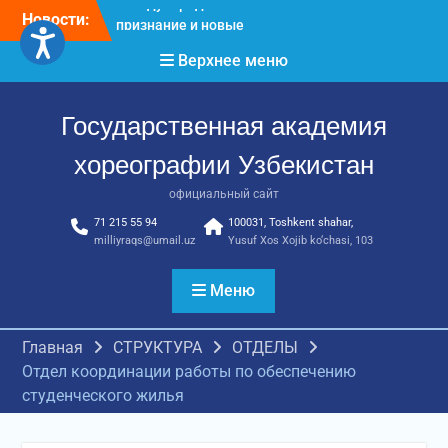
достижения молодых
Перейти
Новости:
хореографов
к
Международное научное
содержимому
Верхнее меню
пространство!
Международное
признание и новые
Государственная академия
достижения молодых
хореографов!
хореографии Узбекистан
официальный сайт
71 215 55 94
100031, Toshkent shahar,
milliyraqs@umail.uz
Yusuf Xos Xojib ko‘chasi, 103
Меню
Главная
СТРУКТУРА
ОТДЕЛЫ
Отдел координации работы по обеспечению
студенческого жилья