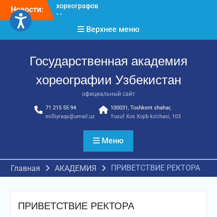
Перейти
Новости:
Международное научное
к
пространство!
содержимому
Верхнее меню
Международное
признание и новые
достижения молодых
Государственная академия
хореографов!
Международное
хореографии Узбекистан
признание и новые
достижения молодых
официальный сайт
хореографов
71 215 55 94
100031, Toshkent shahar,
milliyraqs@umail.uz
Yusuf Xos Xojib ko‘chasi, 103
Меню
ПРИВЕТСТВИЕ РЕКТОРА
Главная
АКАДЕМИЯ
ПРИВЕТСТВИЕ РЕКТОРА