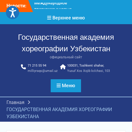
хореографов
Перейти
Новости:
Международное научное
к
пространство!
содержимому
Верхнее меню
Международное
признание и новые
достижения молодых
Государственная академия
хореографов!
хореографии Узбекистан
официальный сайт
71 215 55 94
100031, Toshkent shahar,
milliyraqs@umail.uz
Yusuf Xos Xojib ko‘chasi, 103
Меню
Главная
ГОСУДАРСТВЕННАЯ АКАДЕМИЯ ХОРЕОГРАФИИ
УЗБЕКИСТАНА