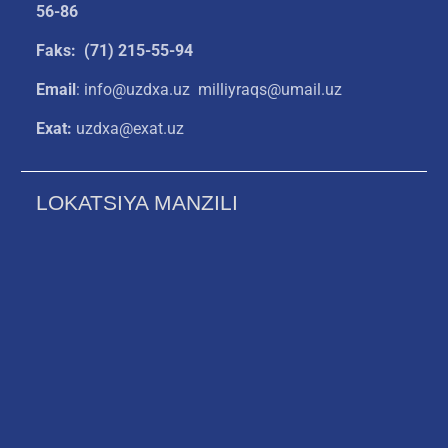
56-86
Faks: (71) 215-55-94
Email
: info@uzdxa.uz milliyraqs@umail.uz
Exat:
uzdxa@exat.uz
LOKATSIYA MANZILI