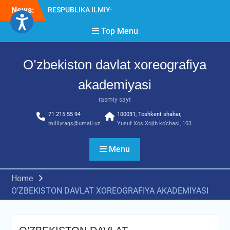
Skip
News:
RESPUBLIKA ILMIY-
to
AMALIY ANJUMANI!!!
content
Top Menu
Diqqat e’lon!
Akademiyada “Bitiruvchi –
2026” tadbiri bo‘lib o‘tdi
O’zbekiston davlat xoreografiya
akademiyasi
rasmiy sayt
71 215 55 94
100031, Toshkent shahar,
milliyraqs@umail.uz
Yusuf Xos Xojib ko‘chasi, 103
Menu
Home
O’ZBEKISTON DAVLAT XOREOGRAFIYA AKADEMIYASI