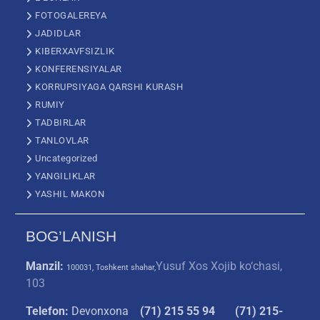
FOTOGALEREYA
JADIDLAR
KIBERXAVFSIZLIK
KONFERENSIYALAR
KORRUPSIYAGA QARSHI KURASH
RUMIY
TADBIRLAR
TANLOVLAR
Uncategorized
YANGILIKLAR
YASHIL MAKON
BOG’LANISH
Manzil:
Yusuf Xos Xojib ko‘chasi,
100031, Toshkent shahar,
103
Telefon:
Devonxona
(
71) 215 55 94
(71) 215-