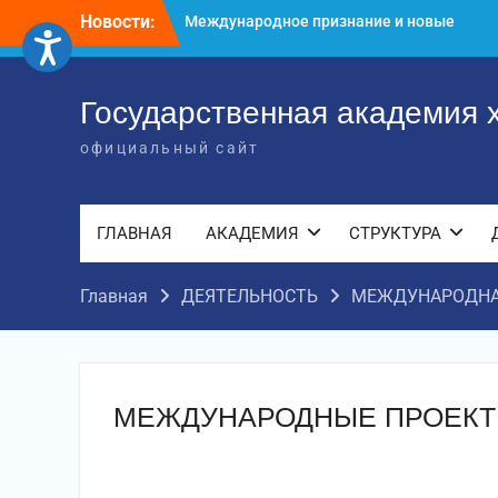
Перейти
Международное признание и новые
Новости:
достижения молодых хореографов
к
Международное научное пространство!
содержимому
Международное признание и новые
Государственная академия 
достижения молодых хореографов!
официальный сайт
ГЛАВНАЯ
АКАДЕМИЯ
СТРУКТУРА
Главная
ДЕЯТЕЛЬНОСТЬ
МЕЖДУНАРОДНА
МЕЖДУНАРОДНЫЕ ПРОЕКТ