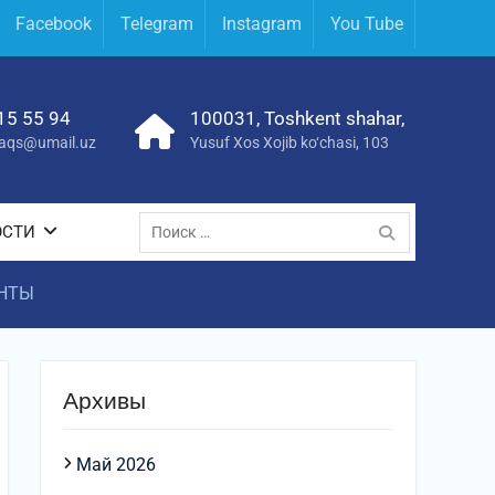
Facebook
Telegram
Instagram
You Tube
15 55 94
100031, Toshkent shahar,
yraqs@umail.uz
Yusuf Xos Xojib ko‘chasi, 103
Поиск
ОСТИ
по:
АНТЫ
Архивы
Май 2026