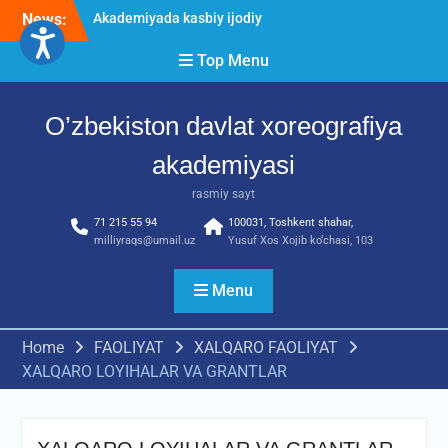
Skip
imtihon jarayonlari
News:
to
O’ZBEKISTON DAVLAT
XOREOGRAFIYA
content
Top Menu
AKADEMIYASIDA
о‘tkazilgan kasbiy (ijodiy)
imtihonlarning natijalari
O’zbekiston davlat xoreografiya
Diqqat e’lon!
akademiyasi
rasmiy sayt
71 215 55 94
100031, Toshkent shahar,
milliyraqs@umail.uz
Yusuf Xos Xojib ko‘chasi, 103
Menu
Home
FAOLIYAT
XALQARO FAOLIYAT
XALQARO LOYIHALAR VA GRANTLAR