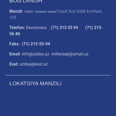
BOG’LANISH
Manzil:
Yusuf Xos Xojib ko‘chasi,
100031, Toshkent shahar,
103
Telefon:
Devonxona
(
71) 215 55 94
(71) 215-
56-86
Faks: (71) 215-55-94
Email
: info@uzdxa.uz milliyraqs@umail.uz
Exat:
uzdxa@exat.uz
LOKATSIYA MANZILI