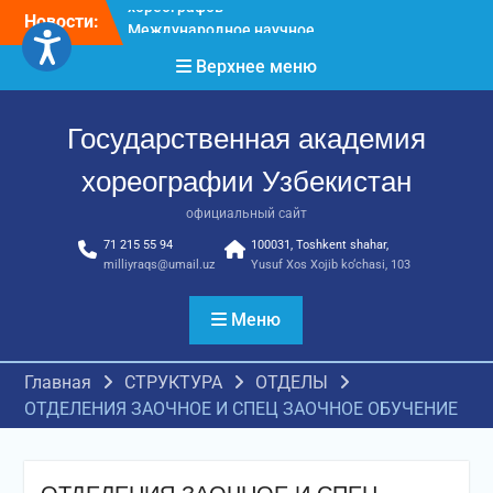
Перейти
Новости:
Международное научное
к
пространство!
содержимому
Верхнее меню
Международное
признание и новые
достижения молодых
Государственная академия
хореографов!
Международное
хореографии Узбекистан
признание и новые
достижения молодых
официальный сайт
хореографов
71 215 55 94
100031, Toshkent shahar,
milliyraqs@umail.uz
Yusuf Xos Xojib ko‘chasi, 103
Меню
Главная
СТРУКТУРА
ОТДЕЛЫ
ОТДЕЛЕНИЯ ЗАОЧНОЕ И СПЕЦ ЗАОЧНОЕ ОБУЧЕНИЕ