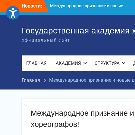
Перейти
Новости:
Международное научное пространство!
к
Международное признание и новые
содержимому
достижения молодых хореографов!
Международное признание и новые
Государственная академия 
достижения молодых хореографов
официальный сайт
ГЛАВНАЯ
АКАДЕМИЯ
СТРУКТУРА
Международное признание и новые д
Главная
Международное признание и
хореографов!