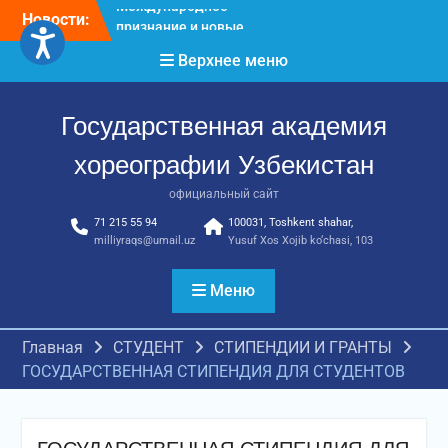
достижения молодых
Перейти
Новости:
хореографов
к
Международное научное
содержимому
Верхнее меню
пространство!
Международное
признание и новые
Государственная академия
достижения молодых
хореографов!
хореографии Узбекистан
официальный сайт
71 215 55 94
100031, Toshkent shahar,
milliyraqs@umail.uz
Yusuf Xos Xojib ko‘chasi, 103
Меню
Главная
СТУДЕНТ
СТИПЕНДИИ И ГРАНТЫ
ГОСУДАРСТВЕННАЯ СТИПЕНДИЯ ДЛЯ СТУДЕНТОВ