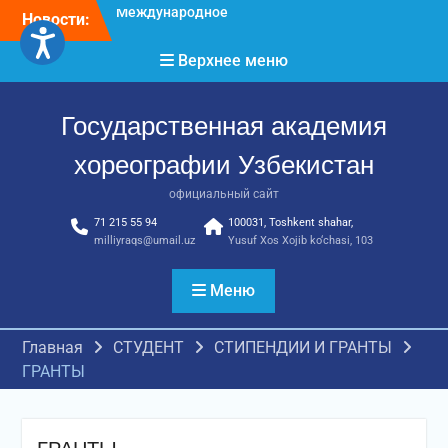
Перейти
достижения молодых
Новости:
хореографов
к
Международное научное
содержимому
Верхнее меню
пространство!
Международное
признание и новые
Государственная академия
достижения молодых
хореографов!
хореографии Узбекистан
официальный сайт
71 215 55 94
100031, Toshkent shahar,
milliyraqs@umail.uz
Yusuf Xos Xojib ko‘chasi, 103
Меню
Главная
СТУДЕНТ
СТИПЕНДИИ И ГРАНТЫ
ГРАНТЫ