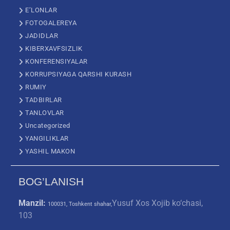
E’LONLAR
FOTOGALEREYA
JADIDLAR
KIBERXAVFSIZLIK
KONFERENSIYALAR
KORRUPSIYAGA QARSHI KURASH
RUMIY
TADBIRLAR
TANLOVLAR
Uncategorized
YANGILIKLAR
YASHIL MAKON
BOG’LANISH
Manzil:
Yusuf Xos Xojib ko‘chasi,
100031, Toshkent shahar,
103