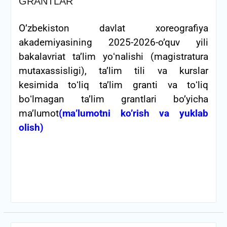
GRANTLAR
O’zbekiston davlat xoreografiya
akademiyasining 2025-2026-o’quv yili
bakalavriat taʼlim yoʻnalishi (magistratura
mutaxassisligi), taʼlim tili va kurslar
kesimida toʻliq taʼlim granti va toʻliq
boʻlmagan taʼlim grantlari bo’yicha
ma’lumot
(ma’lumotni ko’rish va yuklab
olish)