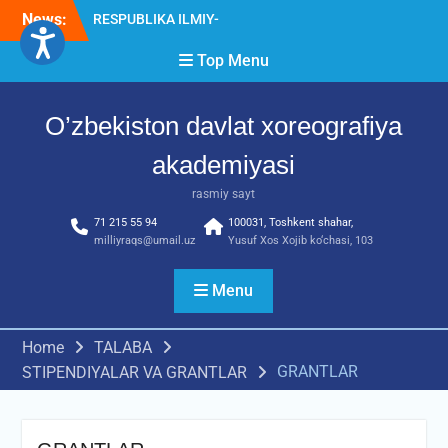
Skip
News:
RESPUBLIKA ILMIY-
to
AMALIY ANJUMANI!!!
content
Top Menu
Diqqat e’lon!
Akademiyada “Bitiruvchi –
2026” tadbiri bo‘lib o‘tdi
O’zbekiston davlat xoreografiya
akademiyasi
rasmiy sayt
71 215 55 94
100031, Toshkent shahar,
milliyraqs@umail.uz
Yusuf Xos Xojib ko‘chasi, 103
Menu
Home
TALABA
GRANTLAR
STIPENDIYALAR VA GRANTLAR