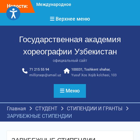
Перейти
достижения молодых
Новости:
хореографов
к
Международное научное
содержимому
Верхнее меню
пространство!
Международное
признание и новые
Государственная академия
достижения молодых
хореографов!
хореографии Узбекистан
официальный сайт
71 215 55 94
100031, Toshkent shahar,
milliyraqs@umail.uz
Yusuf Xos Xojib ko‘chasi, 103
Меню
Главная
СТУДЕНТ
СТИПЕНДИИ И ГРАНТЫ
ЗАРУБЕЖНЫЕ СТИПЕНДИИ