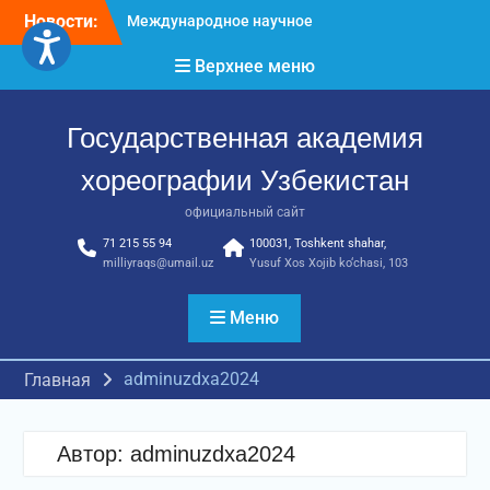
Перейти
Новости:
Международное научное
к
пространство!
содержимому
Верхнее меню
Международное
признание и новые
достижения молодых
Государственная академия
хореографов!
Международное
хореографии Узбекистан
признание и новые
достижения молодых
официальный сайт
хореографов
71 215 55 94
100031, Toshkent shahar,
milliyraqs@umail.uz
Yusuf Xos Xojib ko‘chasi, 103
Меню
adminuzdxa2024
Главная
Автор:
adminuzdxa2024