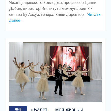
Чжанцзяцзеского колледжа, профессор Цзянь
Дэбин; директор Института международных
связей Бу Айхуа; генеральный директор
Читать
далее
«Балет — моя жизнь и
ЯНВ