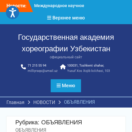
Перейти
Новости:
Международное научное
к
пространство!
содержимому
Верхнее меню
Международное
признание и новые
достижения молодых
Государственная академия
хореографов!
Международное
хореографии Узбекистан
признание и новые
достижения молодых
официальный сайт
хореографов
71 215 55 94
100031, Toshkent shahar,
milliyraqs@umail.uz
Yusuf Xos Xojib ko‘chasi, 103
Меню
ОБЪЯВЛЕНИЯ
Главная
НОВОСТИ
Рубрика:
ОБЪЯВЛЕНИЯ
ОБЪЯВЛЕНИЯ