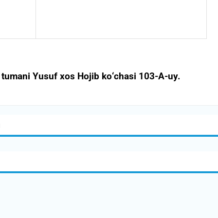
tumani Yusuf xos Hojib kо‘chasi 103-A-uy.
я