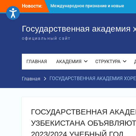
Перейти
Новости:
Международное признание и новые
к
достижения молодых хореографов
содержимому
Международное научное пространство!
Международное признание и новые
Государственная академия 
достижения молодых хореографов!
официальный сайт
ГЛАВНАЯ
АКАДЕМИЯ
СТРУКТУРА
ГОСУДАРСТВЕННАЯ АКАДЕМИЯ ХОРЕ
Главная
ГОСУДАРСТВЕННАЯ АКАД
УЗБЕКИСТАНА ОБЪЯВЛЯЮТ
2023/2024 УЧЕБНЫЙ ГОД.