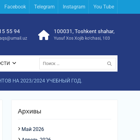
Facebook
Telegram
Instagram
You Tube
15 55 94
100031, Toshkent shahar,
yraqs@umail.uz
Yusuf Xos Xojib ko‘chasi, 103
Поиск
ОСТИ
по:
ОВ НА 2023/2024 УЧЕБНЫЙ ГОД.
Архивы
Май 2026
Апрель 2026