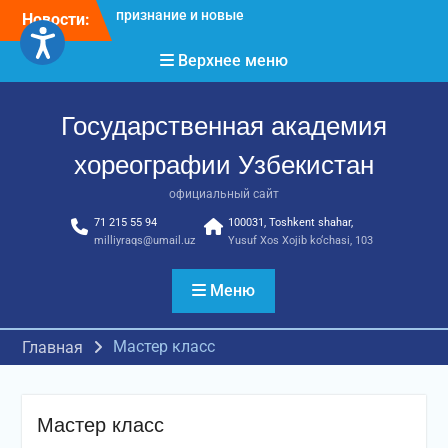
Перейти
Новости:
Международное научное
к
пространство!
содержимому
Верхнее меню
Международное
признание и новые
достижения молодых
Государственная академия
хореографов!
Международное
хореографии Узбекистан
признание и новые
достижения молодых
официальный сайт
хореографов
71 215 55 94
100031, Toshkent shahar,
milliyraqs@umail.uz
Yusuf Xos Xojib ko‘chasi, 103
Меню
Мастер класс
Главная
Мастер класс