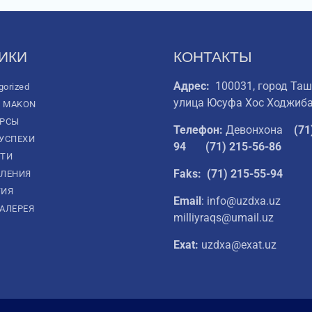
ИКИ
КОНТАКТЫ
Адрес:
100031, город Таш
gorized
улица Юсуфа Хос Ходжиба
L MAKON
УРСЫ
Телефон:
Девонхона
(
71
УСПЕХИ
94
(71) 215-56-86
ТИ
Faks: (71) 215-55-94
ЛЕНИЯ
ТИЯ
Email
: info@uzdxa.uz
АЛЕРЕЯ
milliyraqs@umail.uz
Exat:
uzdxa@exat.uz