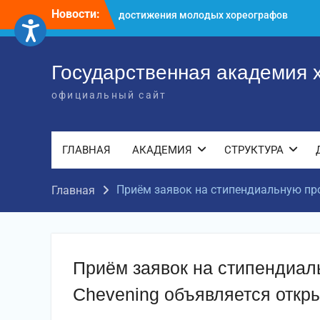
Перейти
Новости:
Международное научное пространство!
к
Международное признание и новые
содержимому
достижения молодых хореографов!
Международное признание и новые
Государственная академия 
достижения молодых хореографов
официальный сайт
ГЛАВНАЯ
АКАДЕМИЯ
СТРУКТУРА
Приём заявок на стипендиальную пр
Главная
Приём заявок на стипендиа
Chevening объявляется откр