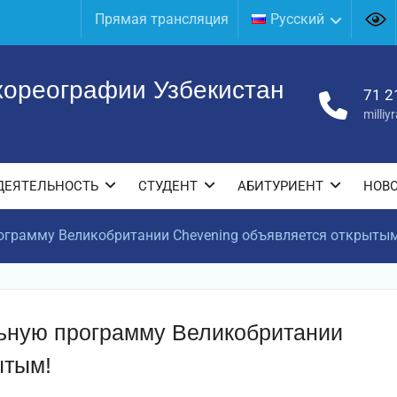
Прямая трансляция
Русский
хореографии Узбекистан
71 2
milli
ДЕЯТЕЛЬНОСТЬ
СТУДЕНТ
АБИТУРИЕНТ
НОВ
ограмму Великобритании Chevening объявляется открытым
льную программу Великобритании
ытым!