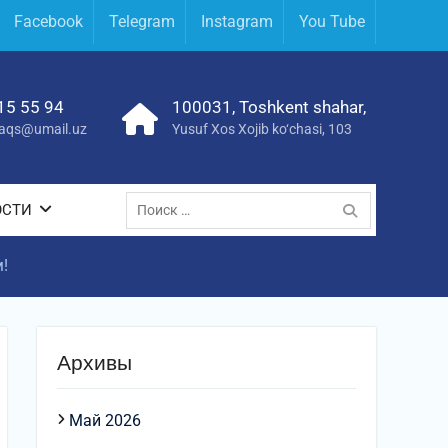
Facebook
Telegram
Instagram
You Tube
15 55 94
100031, Toshkent shahar,
yraqs@umail.uz
Yusuf Xos Xojib ko‘chasi, 103
Поиск
ОСТИ
по:
!
Архивы
Май 2026