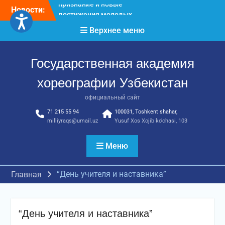
Перейти
Новости:
Международное научное
к
пространство!
содержимому
Верхнее меню
Международное
признание и новые
достижения молодых
Государственная академия
хореографов!
Международное
хореографии Узбекистан
признание и новые
достижения молодых
официальный сайт
хореографов
71 215 55 94
100031, Toshkent shahar,
milliyraqs@umail.uz
Yusuf Xos Xojib ko‘chasi, 103
Меню
“День учителя и наставника”
Главная
“День учителя и наставника”