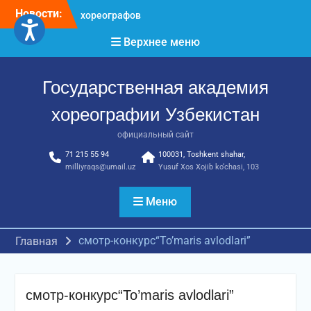
Перейти
Новости:
Международное научное
к
пространство!
содержимому
Верхнее меню
Международное
признание и новые
достижения молодых
Государственная академия
хореографов!
Международное
хореографии Узбекистан
признание и новые
достижения молодых
официальный сайт
хореографов
71 215 55 94
100031, Toshkent shahar,
milliyraqs@umail.uz
Yusuf Xos Xojib ko‘chasi, 103
Меню
смотр-конкурс“To’maris avlodlari”
Главная
смотр-конкурс“To’maris avlodlari”