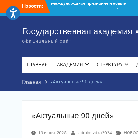
Перейти
Новости:
Международное научное пространство!
к
Международное признание и новые
содержимому
достижения молодых хореографов!
Международное признание и новые
Государственная академия 
достижения молодых хореографов
официальный сайт
ГЛАВНАЯ
АКАДЕМИЯ
СТРУКТУРА
«Актуальные 90 дней»
Главная
«Актуальные 90 дней»
19 июня, 2025
adminuzdxa2024
НОВО