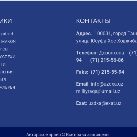
ИКИ
КОНТАКТЫ
Адрес:
100031, город Таш
gorized
улица Юсуфа Хос Ходжиба
L MAKON
УРСЫ
Телефон:
Девонхона
(
71
УСПЕХИ
94
(71) 215-56-86
ТИ
Faks: (71) 215-55-94
ЛЕНИЯ
ТИЯ
Email
: info@uzdxa.uz
АЛЕРЕЯ
milliyraqs@umail.uz
Exat:
uzdxa@exat.uz
Авторское право © Все права защищены.