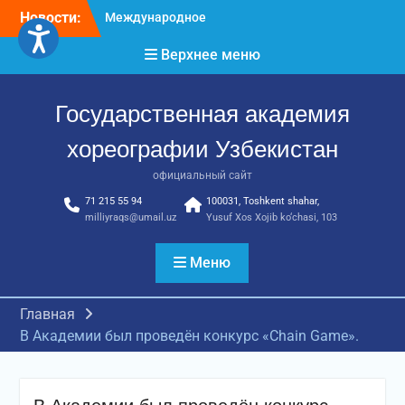
Перейти
Новости:
Международное научное
к
пространство!
содержимому
Верхнее меню
Международное
признание и новые
достижения молодых
Государственная академия
хореографов!
Международное
хореографии Узбекистан
признание и новые
достижения молодых
официальный сайт
хореографов
71 215 55 94
100031, Toshkent shahar,
milliyraqs@umail.uz
Yusuf Xos Xojib ko‘chasi, 103
Меню
Главная
В Академии был проведён конкурс «Chain Game».