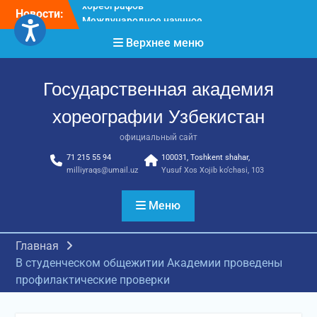
Перейти
Новости:
Международное научное
к
пространство!
содержимому
Верхнее меню
Международное
признание и новые
достижения молодых
Государственная академия
хореографов!
Международное
хореографии Узбекистан
признание и новые
достижения молодых
официальный сайт
хореографов
71 215 55 94
100031, Toshkent shahar,
milliyraqs@umail.uz
Yusuf Xos Xojib ko‘chasi, 103
Меню
Главная
В студенческом общежитии Академии проведены
профилактические проверки