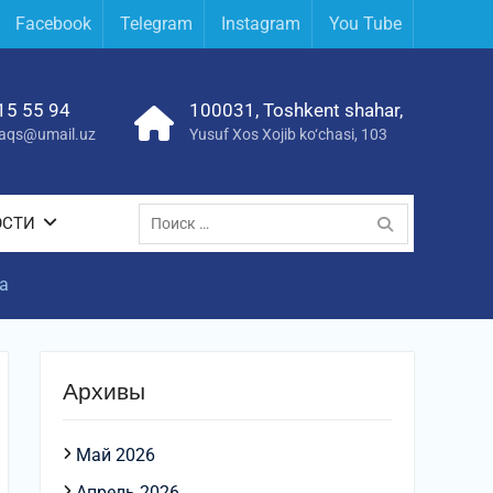
Facebook
Telegram
Instagram
You Tube
15 55 94
100031, Toshkent shahar,
yraqs@umail.uz
Yusuf Xos Xojib ko‘chasi, 103
Поиск
ОСТИ
по:
а
Архивы
Май 2026
Апрель 2026