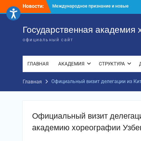
Международное признание и новые
Перейти
Новости:
достижения молодых хореографов
к
Международное научное пространство!
содержимому
Международное признание и новые
Государственная академия 
достижения молодых хореографов!
официальный сайт
ГЛАВНАЯ
АКАДЕМИЯ
СТРУКТУРА
Официальный визит делегации из Ки
Главная
Официальный визит делегаци
академию хореографии Узбе