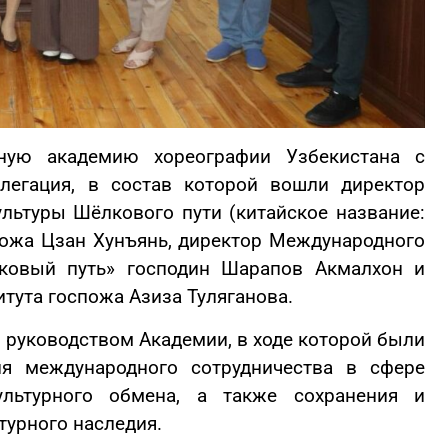
нную академию хореографии Узбекистана с
легация, в состав которой вошли директор
льтуры Шёлкового пути (китайское название:
н Хунъянь, директор Международного
лковый путь» господин Шарапов Акмалхон и
итута госпожа Азиза Туляганова.
с руководством Академии, в ходе которой были
я международного сотрудничества в сфере
культурного обмена, а также сохранения и
турного наследия.