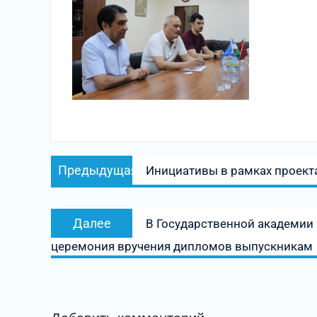
Навигация
Предыдущая
Предыдущая
Инициативы в рамках проект
по
запись:
записям
Следующая
Далее
В Государственной академии
запись:
церемония вручения дипломов выпускникам