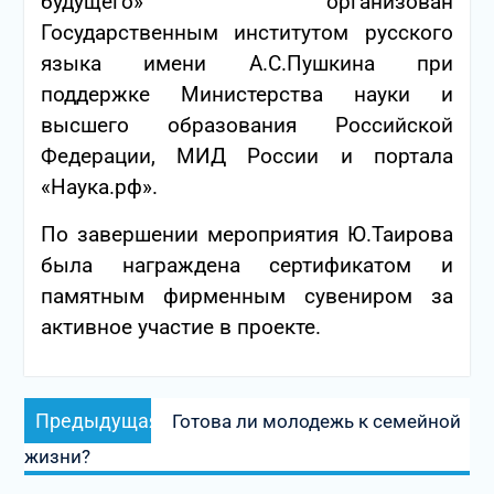
будущего» организован
Государственным институтом русского
языка имени А.С.Пушкина при
поддержке Министерства науки и
высшего образования Российской
Федерации, МИД России и портала
«Наука.рф».
По завершении мероприятия Ю.Таирова
была награждена сертификатом и
памятным фирменным сувениром за
активное участие в проекте.
Навигация
Предыдущая
Предыдущая
Готова ли молодежь к семейной
по
запись:
жизни?
записям