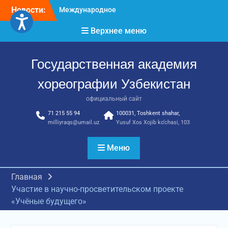
Перейти
хореографов
Новости:
к
Международное научное
пространство!
содержимому
Верхнее меню
Международное
признание и новые
достижения молодых
Государственная академия
хореографов!
хореографии Узбекистан
официальный сайт
71 215 55 94
100031, Toshkent shahar,
milliyraqs@umail.uz
Yusuf Xos Xojib ko‘chasi, 103
Меню
Главная
Участие в научно-просветительском проекте
«Учёные будущего»