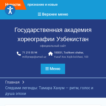
Перейти
Новости:
Международное научное
к
пространство!
содержимому
Верхнее меню
Международное
признание и новые
достижения молодых
Государственная академия
хореографов!
Международное
хореографии Узбекистан
признание и новые
достижения молодых
официальный сайт
хореографов
71 215 55 94
100031, Toshkent shahar,
milliyraqs@umail.uz
Yusuf Xos Xojib ko‘chasi, 103
Меню
Главная
Следами легенды: Тамара Ханум — ритм, голос и
душа эпохи