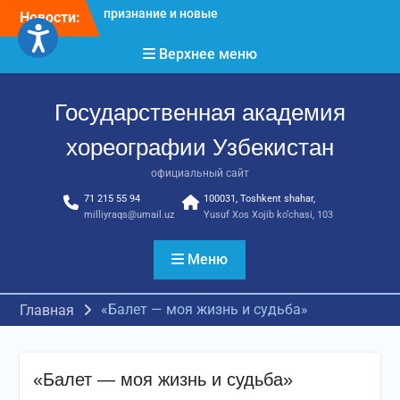
Перейти
Новости:
Международное научное
к
пространство!
содержимому
Верхнее меню
Международное
признание и новые
достижения молодых
Государственная академия
хореографов!
Международное
хореографии Узбекистан
признание и новые
достижения молодых
официальный сайт
хореографов
71 215 55 94
100031, Toshkent shahar,
milliyraqs@umail.uz
Yusuf Xos Xojib ko‘chasi, 103
Меню
«Балет — моя жизнь и судьба»
Главная
«Балет — моя жизнь и судьба»