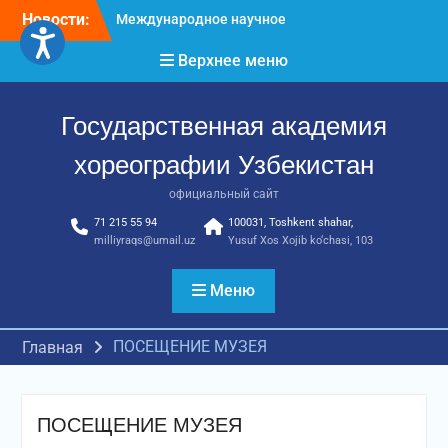
Перейти
Новости:
Международное научное
к
пространство!
содержимому
Верхнее меню
Международное
признание и новые
достижения молодых
Государственная академия
хореографов!
Международное
хореографии Узбекистан
признание и новые
достижения молодых
официальный сайт
хореографов
71 215 55 94
100031, Toshkent shahar,
milliyraqs@umail.uz
Yusuf Xos Xojib ko‘chasi, 103
Меню
ПОСЕЩЕНИЕ МУЗЕЯ
Главная
ПОСЕЩЕНИЕ МУЗЕЯ