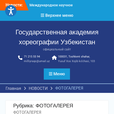
Перейти
Новости:
Международное научное
к
пространство!
содержимому
Верхнее меню
Международное
признание и новые
достижения молодых
Государственная академия
хореографов!
Международное
хореографии Узбекистан
признание и новые
достижения молодых
официальный сайт
хореографов
71 215 55 94
100031, Toshkent shahar,
milliyraqs@umail.uz
Yusuf Xos Xojib ko‘chasi, 103
Меню
ФОТОГАЛЕРЕЯ
Главная
НОВОСТИ
Рубрика:
ФОТОГАЛЕРЕЯ
ФОТОГАЛЕРЕЯ