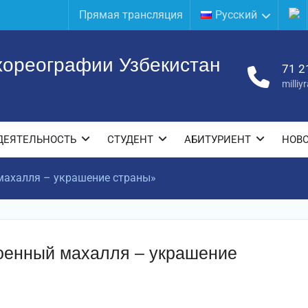
Прямая трансляция
Русский
хореографии Узбекистан
71 2
milli
ДЕЯТЕЛЬНОСТЬ
СТУДЕНТ
АБИТУРИЕНТ
НОВ
махалля – украшение страны»
оенный махалля – украшение