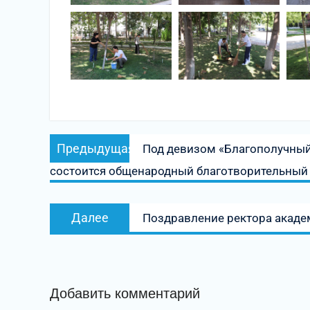
Навигация
Предыдущая
Предыдущая
Под девизом «Благополучный
по
запись:
состоится общенародный благотворительный 
записям
Следующая
Далее
Поздравление ректора акад
запись:
Добавить комментарий