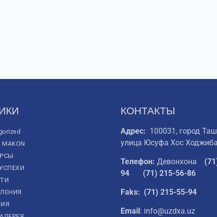
ИКИ
КОНТАКТЫ
Адрес:
100031, город Таш
gorized
улица Юсуфа Хос Ходжиба
L MAKON
УРСЫ
Телефон:
Девонхона
(
71
УСПЕХИ
94
(71) 215-56-86
ТИ
Faks: (71) 215-55-94
ЛЕНИЯ
ТИЯ
Email
: info@uzdxa.uz
АЛЕРЕЯ