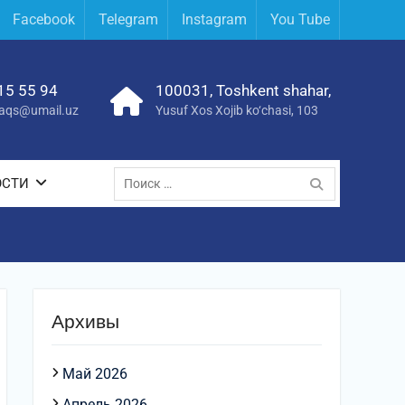
Facebook
Telegram
Instagram
You Tube
15 55 94
100031, Toshkent shahar,
yraqs@umail.uz
Yusuf Xos Xojib ko‘chasi, 103
Поиск
ОСТИ
по:
Архивы
Май 2026
Апрель 2026