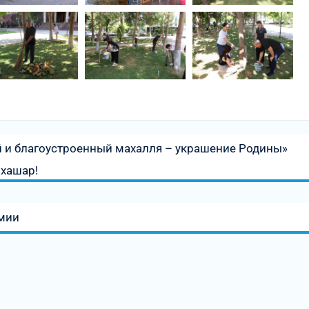
 и благоустроенный махалля – украшение Родины»
хашар!
емии