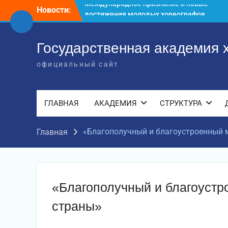
Перейти
Новости:
Международное научное пространство!
к
Международное признание и новые
содержимому
достижения молодых хореографов!
Международное признание и новые
Государственная академия 
достижения молодых хореографов
официальный сайт
ГЛАВНАЯ
АКАДЕМИЯ
СТРУКТУРА
«Благополучный и благоустроенный 
Главная
«Благополучный и благоустр
страны»