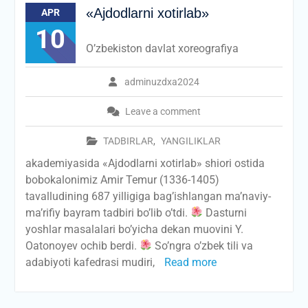
«Ajdodlarni xotirlab»
APR
10
O’zbekiston davlat xoreografiya
adminuzdxa2024
Leave a comment
TADBIRLAR
,
YANGILIKLAR
akademiyasida «Ajdodlarni xotirlab» shiori ostida
bobokalonimiz Amir Temur (1336-1405)
tavalludining 687 yilligiga bag’ishlangan ma’naviy-
ma’rifiy bayram tadbiri bo’lib o’tdi.
Dasturni
yoshlar masalalari bo’yicha dekan muovini Y.
Oatonoyev ochib berdi.
So’ngra o’zbek tili va
adabiyoti kafedrasi mudiri,
Read more