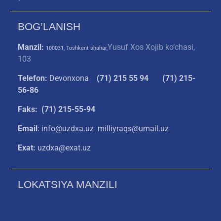
BOG’LANISH
Manzil:
Yusuf Xos Xojib ko‘chasi,
100031, Toshkent shahar,
103
Telefon:
Devonxona
(
71) 215 55 94
(71) 215-
56-86
Faks: (71) 215-55-94
Email
: info@uzdxa.uz milliyraqs@umail.uz
Exat:
uzdxa@exat.uz
LOKATSIYA MANZILI