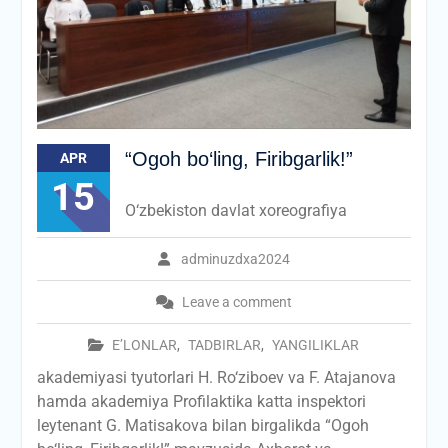
“Ogoh bo‘ling, Firibgarlik!”
APR
15
O‘zbekiston davlat xoreografiya
adminuzdxa2024
Leave a comment
E’LONLAR
,
TADBIRLAR
,
YANGILIKLAR
akademiyasi tyutorlari H. Ro‘ziboev va F. Atajanova
hamda akademiya Profilaktika katta inspektori
leytenant G. Matisakova bilan birgalikda “Ogoh