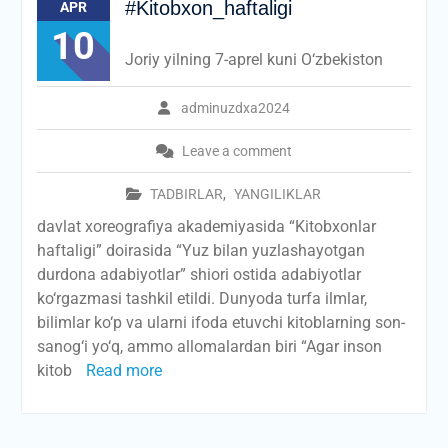
#Kitobxon_haftaligi
APR
10
Joriy yilning 7-aprel kuni O‘zbekiston
adminuzdxa2024
Leave a comment
TADBIRLAR
,
YANGILIKLAR
davlat xoreografiya akademiyasida “Kitobxonlar
haftaligi” doirasida “Yuz bilan yuzlashayotgan
durdona adabiyotlar” shiori ostida adabiyotlar
ko‘rgazmasi tashkil etildi. Dunyoda turfa ilmlar,
bilimlar ko‘p va ularni ifoda etuvchi kitoblarning son-
sanog‘i yo‘q, ammo allomalardan biri “Agar inson
kitob
Read more