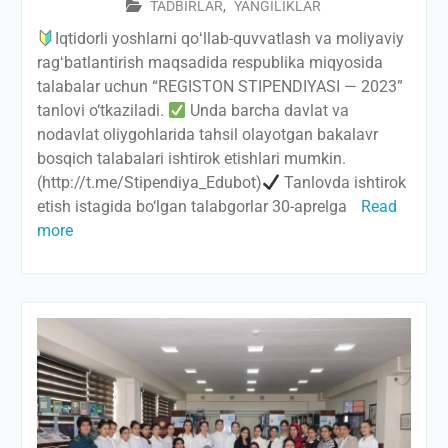
TADBIRLAR
,
YANGILIKLAR
Iqtidorli yoshlarni qoʻllab-quvvatlash va moliyaviy
ragʻbatlantirish maqsadida respublika miqyosida
talabalar uchun “REGISTON STIPENDIYASI — 2023”
tanlovi o‘tkaziladi.
Unda barcha davlat va
nodavlat oliygohlarida tahsil olayotgan bakalavr
bosqich talabalari ishtirok etishlari mumkin.
(http://t.me/Stipendiya_Edubot)
Tanlovda ishtirok
etish istagida bo‘lgan talabgorlar 30-aprelga
Read
more