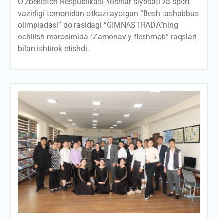
O’zbekiston Respublikasi Yoshlar siyosati va sport
vazirligi tomonidan o’tkazilayotgan “Besh tashabbus
olimpiadasi” doirasidagi “GIMNASTRADA”ning
ochilish marosimida “Zamonaviy fleshmob” raqslari
bilan ishtirok etishdi.