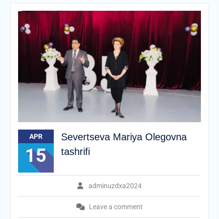
Severtseva Mariya Olegovna
APR
15
tashrifi
adminuzdxa2024
Leave a comment