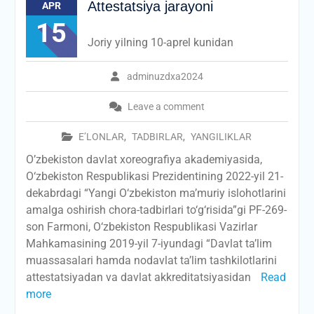
Attestatsiya jarayoni
APR
15
Joriy yilning 10-aprel kunidan
adminuzdxa2024
Leave a comment
E’LONLAR
,
TADBIRLAR
,
YANGILIKLAR
O’zbekiston davlat xoreografiya akademiyasida,
O‘zbekiston Respublikasi Prezidentining 2022-yil 21-
dekabrdagi “Yangi O‘zbekiston ma’muriy islohotlarini
amalga oshirish chora-tadbirlari to‘g‘risida”gi PF-269-
son Farmoni, O‘zbekiston Respublikasi Vazirlar
Mahkamasining 2019-yil 7-iyundagi “Davlat ta’lim
muassasalari hamda nodavlat ta’lim tashkilotlarini
attestatsiyadan va davlat akkreditatsiyasidan
Read
more