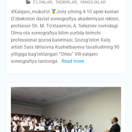
E’LONLAR
,
TADBIRLAR
,
YANGILIKLAR
#Xalqaro_mukofot
Joriy yilning 4-10 aprel kunlari
O’zbekiston davlat xoreografiya akademiyasi rektori,
professor Sh. M. To’xtasimov, A. Seleznev nomidagi
Olma-ota xoreografiya bilim yurtida birinchi
professional qozoq balerinasi, Qozog‘iston Xalq
artisti Sara Idrisovna Kusherbayeva tavalludining 90
yilligiga bag‘ishlangan “Orleu” VIII-xalqaro
xoreografiya tanloviga
Read more