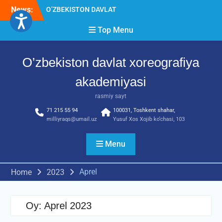
Skip
News:
O’ZBEKISTON DAVLAT
to
XOREOGRAFIYA
content
Top Menu
AKADEMIYASIDA
о‘tkazilgan kasbiy (ijodiy)
imtihonlarning natijalari
O’zbekiston davlat xoreografiya
Diqqat e’lon!
Akademiyada kasbiy ijodiy
akademiyasi
imtihon jarayonlari
rasmiy sayt
71 215 55 94
100031, Toshkent shahar,
milliyraqs@umail.uz
Yusuf Xos Xojib ko‘chasi, 103
Menu
Aprel
Home
2023
Oy:
Aprel 2023