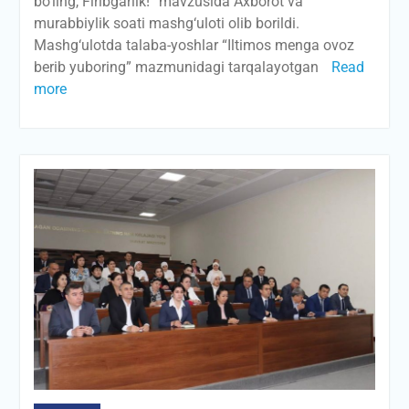
bo‘ling, Firibgarlik!” mavzusida Axborot va
murabbiylik soati mashg‘uloti olib borildi.
Mashg‘ulotda talaba-yoshlar “Iltimos menga ovoz
berib yuboring” mazmunidagi tarqalayotgan
Read
more