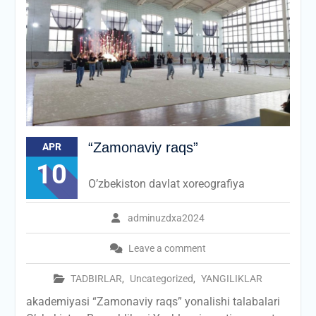
“Zamonaviy raqs”
APR
10
O’zbekiston davlat xoreografiya
adminuzdxa2024
Leave a comment
TADBIRLAR
,
Uncategorized
,
YANGILIKLAR
akademiyasi “Zamonaviy raqs” yonalishi talabalari