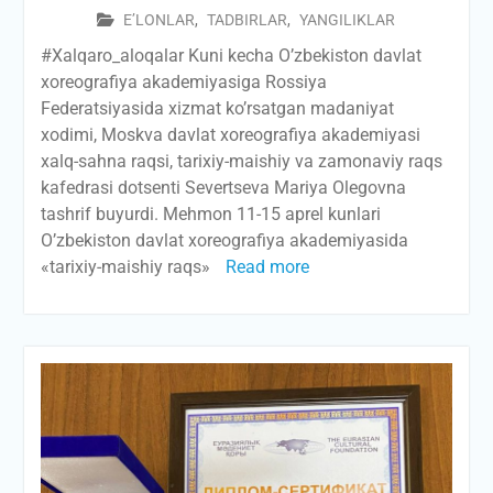
E’LONLAR
,
TADBIRLAR
,
YANGILIKLAR
#Xalqaro_aloqalar Kuni kecha O’zbekiston davlat
xoreografiya akademiyasiga Rossiya
Federatsiyasida xizmat ko’rsatgan madaniyat
xodimi, Moskva davlat xoreografiya akademiyasi
xalq-sahna raqsi, tarixiy-maishiy va zamonaviy raqs
kafedrasi dotsenti Severtseva Mariya Olegovna
tashrif buyurdi. Mehmon 11-15 aprel kunlari
O’zbekiston davlat xoreografiya akademiyasida
«tarixiy-maishiy raqs»
Read more