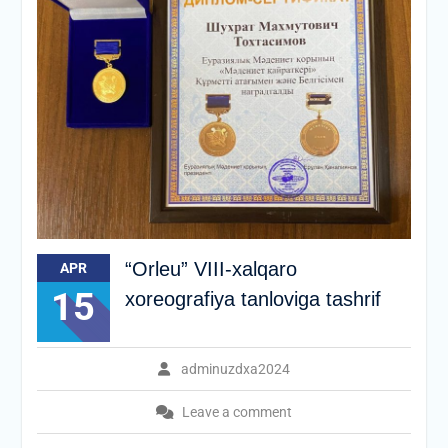
“Orleu” VIII-xalqaro
APR
15
xoreografiya tanloviga tashrif
adminuzdxa2024
Leave a comment