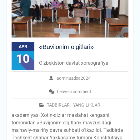
«Buvijonim о‘gitlari»
APR
10
O’zbekiston davlat xoreografiya
adminuzdxa2024
Leave a comment
TADBIRLAR
,
YANGILIKLAR
akademiyasi Xotin-qizlar maslahat kengashi
tomonidan «Buvijonim о‘gitlari» mavzusidagi
ma’naviy-ma’rifiy davra suhbati о‘tkazildi. Tadbirda
Toshkent shahar Yakkasaroy tumani Konstitutsiya