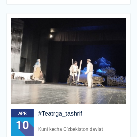
#Teatrga_tashrif
APR
10
Kuni kecha O’zbekiston davlat