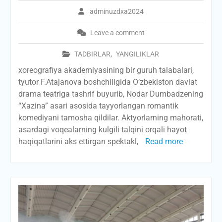
adminuzdxa2024
Leave a comment
TADBIRLAR
,
YANGILIKLAR
xoreografiya akademiyasining bir guruh talabalari,
tyutor F.Atajanova boshchiligida O’zbekiston davlat
drama teatriga tashrif buyurib, Nodar Dumbadzening
“Xazina” asari asosida tayyorlangan romantik
komediyani tamosha qildilar. Aktyorlarning mahorati,
asardagi voqealarning kulgili talqini orqali hayot
haqiqatlarini aks ettirgan spektakl,
Read more