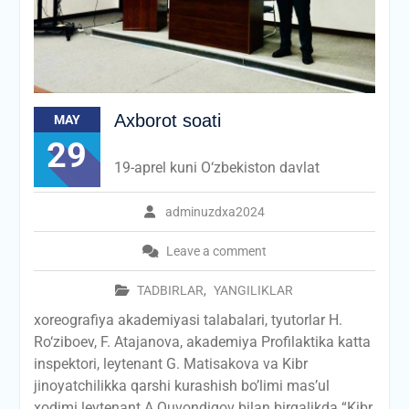
Axborot soati
MAY
29
19-aprel kuni O‘zbekiston davlat
adminuzdxa2024
Leave a comment
TADBIRLAR
,
YANGILIKLAR
xoreografiya akademiyasi talabalari, tyutorlar H.
Ro‘ziboev, F. Atajanova, akademiya Profilaktika katta
inspektori, leytenant G. Matisakova va Kibr
jinoyatchilikka qarshi kurashish bo’limi mas’ul
xodimi leytenant A.Quvondiqov bilan birgalikda “Kibr