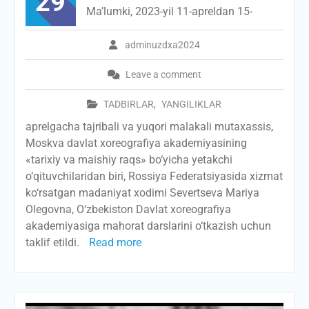
29
Ma’lumki, 2023-yil 11-apreldan 15-
adminuzdxa2024
Leave a comment
TADBIRLAR
,
YANGILIKLAR
aprelgacha tajribali va yuqori malakali mutaxassis,
Moskva davlat xoreografiya akademiyasining
«tarixiy va maishiy raqs» bo‘yicha yetakchi
o‘qituvchilaridan biri, Rossiya Federatsiyasida xizmat
ko‘rsatgan madaniyat xodimi Severtseva Mariya
Olegovna, O‘zbekiston Davlat xoreografiya
akademiyasiga mahorat darslarini o‘tkazish uchun
taklif etildi.
Read more