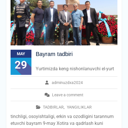
Bayram tadbiri
MAY
29
Yurtimizda keng nishonlanuvchi el-yurt
adminuzdxa2024
Leave a comment
TADBIRLAR
,
YANGILIKLAR
tinchligi, osoyishtaligi, erkin va ozodligini tarannum
etuvchi bayram 9-may Xotira va qadrlash kuni