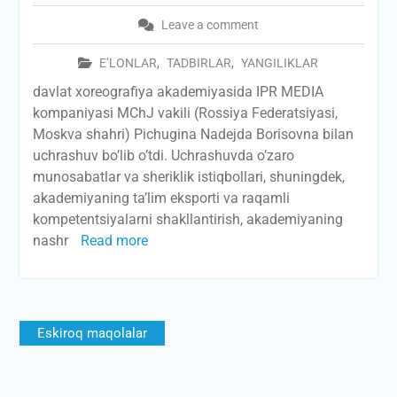
Leave a comment
E’LONLAR
,
TADBIRLAR
,
YANGILIKLAR
davlat xoreografiya akademiyasida IPR MEDIA
kompaniyasi MChJ vakili (Rossiya Federatsiyasi,
Moskva shahri) Pichugina Nadejda Borisovna bilan
uchrashuv bo’lib o’tdi. Uchrashuvda o’zaro
munosabatlar va sheriklik istiqbollari, shuningdek,
akademiyaning ta’lim eksporti va raqamli
kompetentsiyalarni shakllantirish, akademiyaning
nashr
Read more
Maqolalar
Eskiroq maqolalar
bo‘yicha
harakatlanish