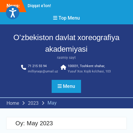
Skip
News:
Diqqat e’lon!
to
Akademiyada “Bitiruvchi –
content
Top Menu
2026” tadbiri bo‘lib o‘tdi
RESPUBLIKA ILMIY-
AMALIY ANJUMANI!!!
O’zbekiston davlat xoreografiya
akademiyasi
rasmiy sayt
71 215 55 94
100031, Toshkent shahar,
milliyraqs@umail.uz
Yusuf Xos Xojib ko‘chasi, 103
Menu
May
Home
2023
Oy:
May 2023