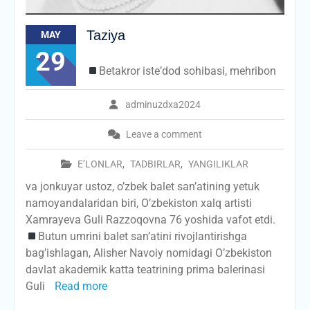
Taziya
MAY
29
Betakror isteʼdod sohibasi, mehribon
adminuzdxa2024
Leave a comment
E’LONLAR
,
TADBIRLAR
,
YANGILIKLAR
va jonkuyar ustoz, o’zbek balet sanʼatining yetuk
namoyandalaridan biri, O’zbekiston xalq artisti
Xamrayeva Guli Razzoqovna 76 yoshida vafot etdi.
Butun umrini balet sanʼatini rivojlantirishga
bag’ishlagan, Alisher Navoiy nomidagi O’zbekiston
davlat akademik katta teatrining prima balerinasi
Guli
Read more