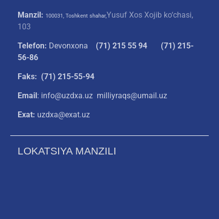
Manzil:
Yusuf Xos Xojib ko‘chasi,
100031, Toshkent shahar,
103
Telefon:
Devonxona
(
71) 215 55 94
(71) 215-
56-86
Faks: (71) 215-55-94
Email
: info@uzdxa.uz milliyraqs@umail.uz
Exat:
uzdxa@exat.uz
LOKATSIYA MANZILI