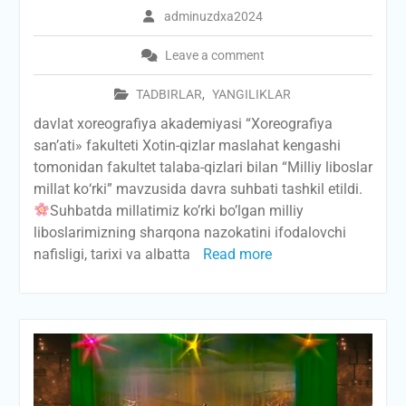
adminuzdxa2024
Leave a comment
TADBIRLAR
,
YANGILIKLAR
davlat xoreografiya akademiyasi “Xoreografiya
san’ati» fakulteti Xotin-qizlar maslahat kengashi
tomonidan fakultet talaba-qizlari bilan “Milliy liboslar
millat kо‘rki” mavzusida davra suhbati tashkil etildi.
Suhbatda millatimiz ko’rki bo’lgan milliy
liboslarimizning sharqona nazokatini ifodalovchi
nafisligi, tarixi va albatta
Read more