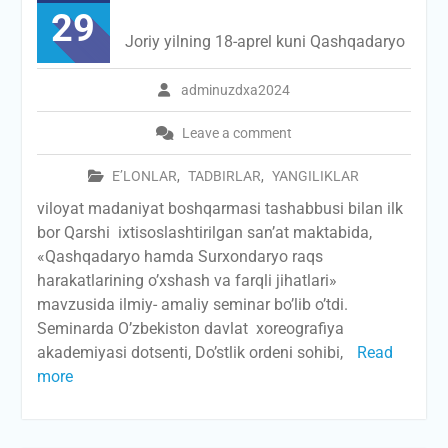
29
Joriy yilning 18-aprel kuni Qashqadaryo
adminuzdxa2024
Leave a comment
E’LONLAR
,
TADBIRLAR
,
YANGILIKLAR
viloyat madaniyat boshqarmasi tashabbusi bilan ilk
bor Qarshi ixtisoslashtirilgan san’at maktabida,
«Qashqadaryo hamda Surxondaryo raqs
harakatlarining o’xshash va farqli jihatlari»
mavzusida ilmiy- amaliy seminar bo’lib o’tdi.
Seminarda O’zbekiston davlat xoreografiya
akademiyasi dotsenti, Do’stlik ordeni sohibi,
Read
more