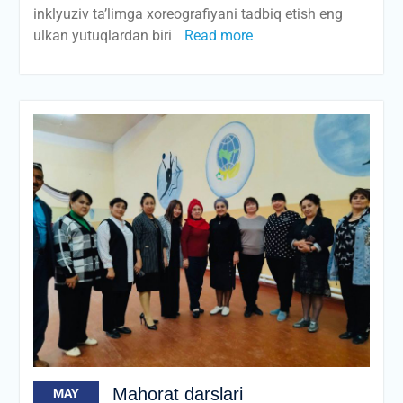
inklyuziv ta’limga xoreografiyani tadbiq etish eng
ulkan yutuqlardan biri
Read more
Mahorat darslari
MAY