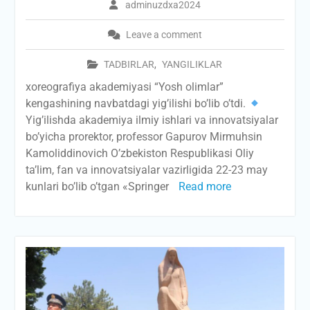
adminuzdxa2024
Leave a comment
TADBIRLAR
,
YANGILIKLAR
xoreografiya akademiyasi “Yosh olimlar”
kengashining navbatdagi yig’ilishi bo’lib o’tdi.
Yig’ilishda akademiya ilmiy ishlari va innovatsiyalar
bo’yicha prorektor, professor Gapurov Mirmuhsin
Kamoliddinovich O’zbekiston Respublikasi Oliy
ta’lim, fan va innovatsiyalar vazirligida 22-23 may
kunlari bo’lib o’tgan «Sрringеr
Read more