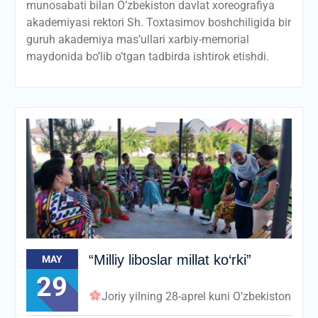
munosabati bilan O’zbekiston davlat xoreografiya
akademiyasi rektori Sh. Toxtasimov boshchiligida bir
guruh akademiya mas’ullari xarbiy-memorial
maydonida bo’lib o’tgan tadbirda ishtirok etishdi.
“Milliy liboslar millat kо‘rki”
MAY
29
Joriy yilning 28-aprel kuni O’zbekiston