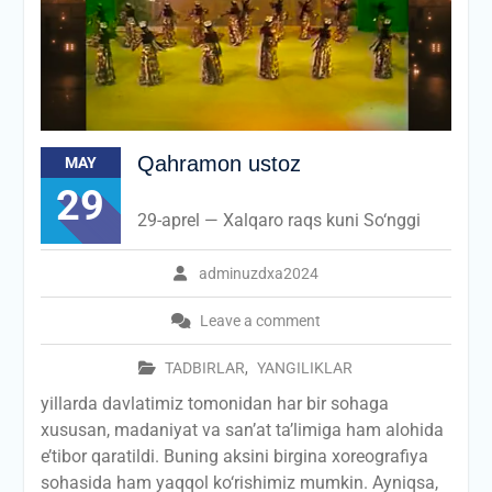
Qahramon ustoz
MAY
29
29-aprel — Xalqaro raqs kuni So‘nggi
adminuzdxa2024
Leave a comment
TADBIRLAR
,
YANGILIKLAR
yillarda davlatimiz tomonidan har bir sohaga
xususan, madaniyat va san’at ta’limiga ham alohida
e’tibor qaratildi. Buning aksini birgina xoreografiya
sohasida ham yaqqol ko‘rishimiz mumkin. Ayniqsa,