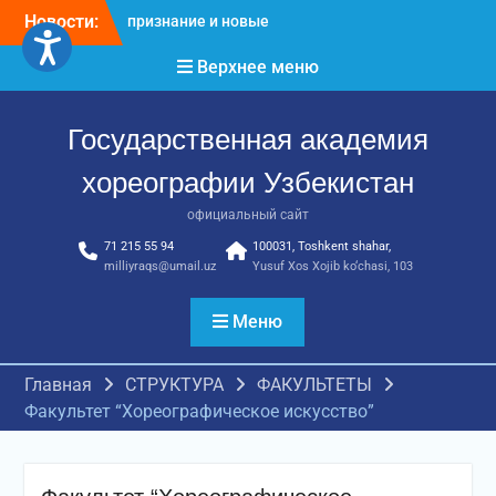
Новости:
Международное научное
пространство!
Верхнее меню
Международное
признание и новые
достижения молодых
Государственная академия
хореографов!
хореографии Узбекистан
официальный сайт
71 215 55 94
100031, Toshkent shahar,
milliyraqs@umail.uz
Yusuf Xos Xojib ko‘chasi, 103
Меню
Главная
СТРУКТУРА
ФАКУЛЬТЕТЫ
Факультет “Хореографическое искусство”