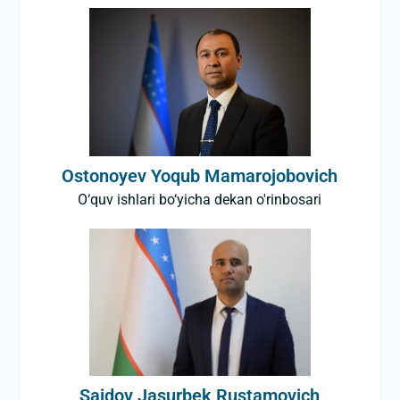
Ostonoyev Yoqub Mamarojobovich
O‘quv ishlari bo‘yicha dekan o'rinbosari
Saidov Jasurbek Rustamovich