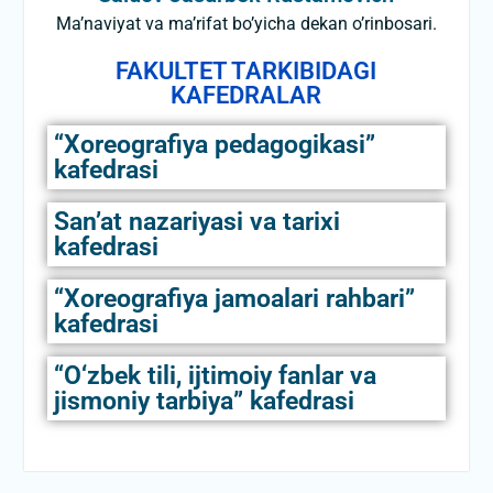
Ma’naviyat va ma’rifat bo’yicha dekan o’rinbosari.
FAKULTET TARKIBIDAGI
KAFEDRALAR
“Xoreografiya pedagogikasi”
kafedrasi
Sanʼat nazariyasi va tarixi
kafedrasi
“Xoreografiya jamoalari rahbari”
kafedrasi
“О‘zbek tili, ijtimoiy fanlar va
jismoniy tarbiya” kafedrasi