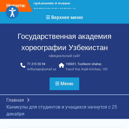
Перейти
Новости:
Международное научное
к
пространство!
содержимому
Верхнее меню
Международное
признание и новые
достижения молодых
Государственная академия
хореографов!
Международное
хореографии Узбекистан
признание и новые
достижения молодых
официальный сайт
хореографов
71 215 55 94
100031, Toshkent shahar,
milliyraqs@umail.uz
Yusuf Xos Xojib ko‘chasi, 103
Меню
Главная
Каникулы для студентов и учащихся начнутся с 25
декабря