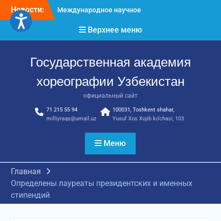
Перейти
Новости:
Международное научное
к
пространство!
содержимому
Верхнее меню
Международное
признание и новые
достижения молодых
Государственная академия
хореографов!
Международное
хореографии Узбекистан
признание и новые
достижения молодых
официальный сайт
хореографов
71 215 55 94
100031, Toshkent shahar,
milliyraqs@umail.uz
Yusuf Xos Xojib ko‘chasi, 103
Меню
Главная
Определены лауреаты президентских и именных
стипендий