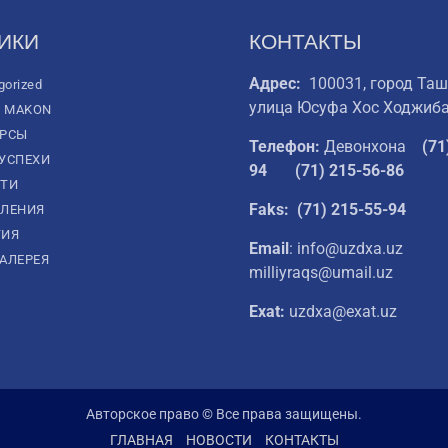
ИКИ
КОНТАКТЫ
Адрес:
100031, город Таш
gorized
улица Юсуфа Хос Ходжиба
L MAKON
УРСЫ
Телефон:
Девонхона
(
71
УСПЕХИ
94
(71) 215-56-86
ТИ
Faks: (71) 215-55-94
ЛЕНИЯ
ТИЯ
Email
: info@uzdxa.uz
АЛЕРЕЯ
milliyraqs@umail.uz
Exat:
uzdxa@exat.uz
Авторское право © Все права защищены.
ГЛАВНАЯ
НОВОСТИ
КОНТАКТЫ