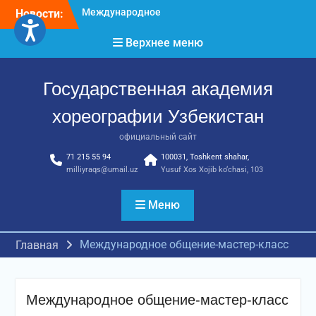
Перейти
Новости:
Международное научное
к
пространство!
содержимому
Верхнее меню
Международное
признание и новые
достижения молодых
Государственная академия
хореографов!
хореографии Узбекистан
официальный сайт
71 215 55 94
100031, Toshkent shahar,
milliyraqs@umail.uz
Yusuf Xos Xojib ko‘chasi, 103
Меню
Международное общение-мастер-класс
Главная
Международное общение-мастер-класс