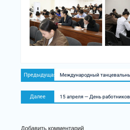
Навигация
Предыдущая
Предыдущая
Международный танцевальны
по
запись:
записям
Следующая
Далее
15 апреля — День работников
запись:
Добавить комментарий