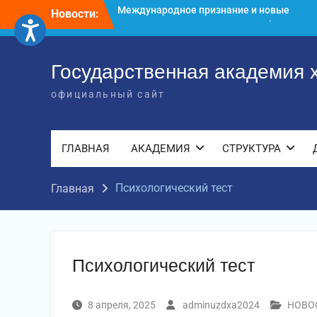
Перейти
Новости:
Международное научное пространство!
к
Международное признание и новые
содержимому
достижения молодых хореографов!
Международное признание и новые
Государственная академия 
достижения молодых хореографов
официальный сайт
ГЛАВНАЯ
АКАДЕМИЯ
СТРУКТУРА
Психологический тест
Главная
Психологический тест
8 апреля, 2025
adminuzdxa2024
НОВО