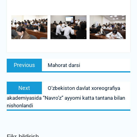
Post
Previous
Previous
Mahorat darsi
menyusi
post:
Next
Next
O’zbekiston davlat xoreografiya
post:
akademiyasida “Navro’z” ayyomi katta tantana bilan
nishonlandi
Fikr bildirish