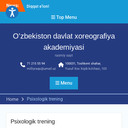
Skip
News:
Diqqat e’lon!
to
Akademiyada “Bitiruvchi –
content
Top Menu
2026” tadbiri bo‘lib o‘tdi
RESPUBLIKA ILMIY-
AMALIY ANJUMANI!!!
O’zbekiston davlat xoreografiya
akademiyasi
rasmiy sayt
71 215 55 94
100031, Toshkent shahar,
milliyraqs@umail.uz
Yusuf Xos Xojib ko‘chasi, 103
Menu
Psixologik trening
Home
Psixologik trening