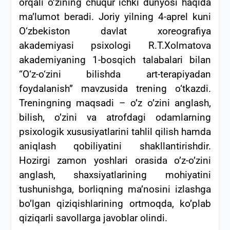
orqali o’zining chuqur ichki dunyosi haqida
ma’lumot beradi.
Joriy yilning 4-aprel kuni
O‘zbekiston davlat xoreografiya
akademiyasi psixologi R.T.Xolmatova
akademiyaning 1-bosqich talabalari bilan
“O‘z-o‘zini bilishda art-terapiyadan
foydalanish” mavzusida trening o‘tkazdi.
Treningning maqsadi – o’z o’zini anglash,
bilish, o’zini va atrofdagi odamlarning
psixologik xususiyatlarini tahlil qilish hamda
aniqlash qobiliyatini shakllantirishdir.
Hozirgi zamon yoshlari orasida o’z-o’zini
anglash, shaxsiyatlarining mohiyatini
tushunishga, borliqning ma’nosini izlashga
bo’lgan qiziqishlarining ortmoqda, ko’plab
qiziqarli savollarga javoblar olindi.