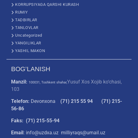
KORRUPSIYAGA QARSHI KURASH
RUMIY
TADBIRLAR
TANLOVLAR
Uncategorized
YANGILIKLAR
YASHIL MAKON
BOG’LANISH
Manzil:
Yusuf Xos Xojib ko‘chasi,
100031, Toshkent shahar,
103
Telefon:
Devonxona
(
71) 215 55 94
(71) 215-
56-86
Faks: (71) 215-55-94
Email
: info@uzdxa.uz milliyraqs@umail.uz