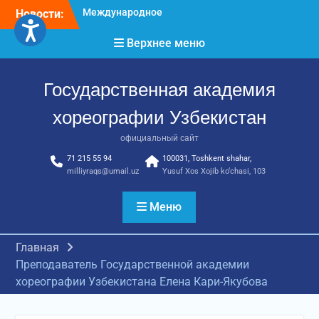
Перейти
Новости:
Международное научное
к
пространство!
содержимому
Верхнее меню
Международное
признание и новые
достижения молодых
Государственная академия
хореографов!
Международное
хореографии Узбекистан
признание и новые
достижения молодых
официальный сайт
хореографов
71 215 55 94
100031, Toshkent shahar,
milliyraqs@umail.uz
Yusuf Xos Xojib ko‘chasi, 103
Меню
Главная
Преподаватель Государственной академии
хореографии Узбекистана Елена Кари-Якубова