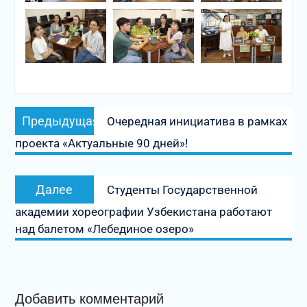
Навигация
Предыдущая
Предыдущая
Очередная инициатива в рамках
по
запись:
проекта «Актуальные 90 дней»!
записям
Следующая
Далее
Студенты Государственной
запись:
академии хореографии Узбекистана работают
над балетом «Лебединое озеро»
Добавить комментарий